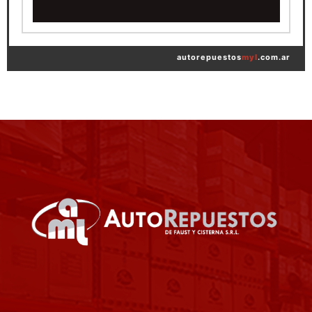
autorepuestos
myl
.com.ar