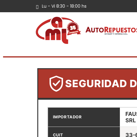
Lu - Vi 8:30 - 18:00 hs
SEGURIDAD 
FAU
IMPORTADOR
SRL
33-
CUIT